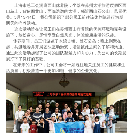
上海市总工会洞庭西山休养院，坐落在苏州太湖旅游度假区西
山岛上，背依四龙山，面临浩瀚的太湖，邻近西山石公山，风景优
美。5月13-14日，我公司组织了部分员工前往该休养院进行为期
两天的疗养活动。
这次活动旨在让员工们在苏州西山疗养院的优美环境和完善设
施下，放松身心、尽情享受自然风光，体验健康生活的乐趣。
休养期间，员工们游览了木渎古镇、登石公岛；晚上则聚在一
起，共进晚餐并开展团队互动游戏，增进彼此之间的了解和沟通。
通过此次活动加强了公司的团队凝聚力和向心力，为公司的长期发
展打下了良好的基础。
在未来的工作中，公司工会将一如既往地关注员工的健康和生
活质量，积极营造一个更加和谐、健康的企业文化。